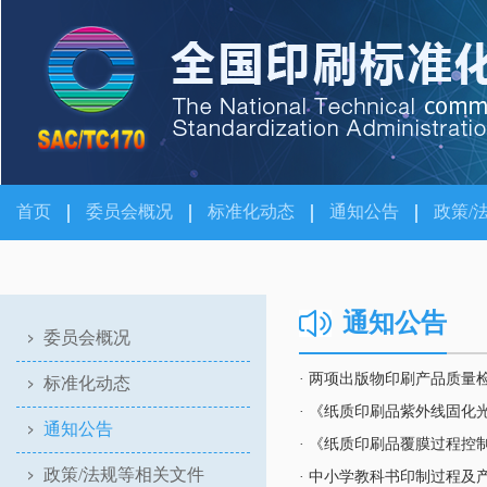
首页
委员会概况
标准化动态
通知公告
政策/
通知公告
委员会概况
· 两项出版物印刷产品质
标准化动态
· 《纸质印刷品紫外线固
通知公告
政策/法规等相关文件
· 中小学教科书印制过程